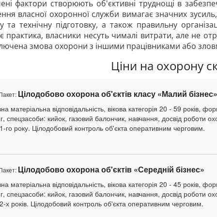
ені фактори створюють об'єктивні труднощі в забезпе
ння власної охоронної служби вимагає значних зусиль, 
у та технічну підготовку, а також правильну організац
є практика, власники несуть чималі витрати, але не отр
лючена змова охорони з іншими працівниками або злов
Ціни на охорону с
Цілодобово охорона об'єктів класу «Малий бізнес
Пакет:
на матеріальна відповідальність, вікова категорія 20 - 59 років, фо
г, спецзасоби: кийок, газовий балончик, навчання, досвід роботи о
 1-го року. Цілодобовий контроль об'єкта оперативним черговим.
Цілодобово охорона об'єктів «Середній бізнес»
Пакет:
на матеріальна відповідальність, вікова категорія 20 - 45 років, фо
г, спецзасоби: кийок, газовий балончик, навчання, досвід роботи о
 2-х років. Цілодобовий контроль об'єкта оперативним черговим.