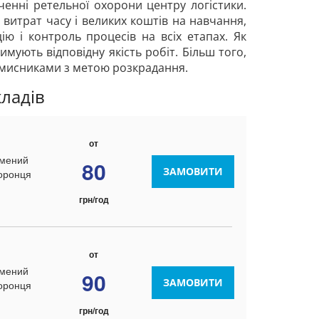
ченні ретельної охорони центру логістики.
витрат часу і великих коштів на навчання,
ію і контроль процесів на всіх етапах. Як
имують відповідну якість робіт. Більш того,
мисниками з метою розкрадання.
кладів
»
от
рмений
80
ЗАМОВИТИ
хоронця
грн/год
от
рмений
90
ЗАМОВИТИ
хоронця
грн/год