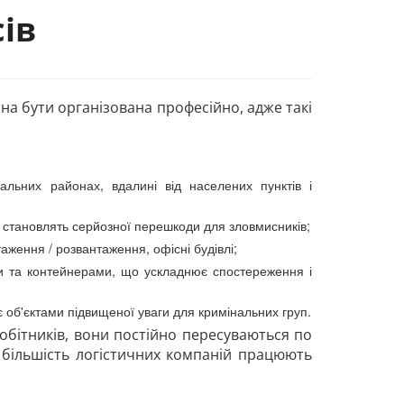
ів
на бути організована професійно, адже такі
альних районах, вдалині від населених пунктів і
 становлять серйозної перешкоди для зловмисників;
таження / розвантаження, офісні будівлі;
ми та контейнерами, що ускладнює спостереження і
є об'єктами підвищеної уваги для кримінальних груп.
обітників, вони постійно пересуваються по
 - більшість логістичних компаній працюють