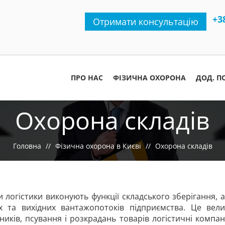
+3
Отримати консультацію
ПРО НАС
ФІЗИЧНА ОХОРОНА
ДОД. П
Охорона складів
Головна
Фізична охорона в Києві
Охорона складів
 логістики виконують функції складського зберігання, 
их та вихідних вантажопотоків підприємства. Це вел
ників, псування і розкрадань товарів логістичні компа