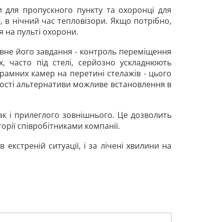
и для пропускного пункту та охоронці для
 в нічний час тепловізори. Якщо потрібно,
 на пульті охорони.
овне його завдання - контроль переміщення
х, часто під стелі, серйозно ускладнюють
амних камер на перетині стелажів - цього
якості альтернативи можливе встановлення в
так і прилеглого зовнішнього. Це дозволить
рії співробітниками компанії.
екстреній ситуації, і за лічені хвилини на