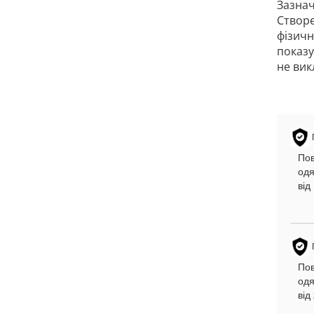
Зазнач
Створе
фізичн
показу
не вик
Пов
одя
від
Пов
одя
від