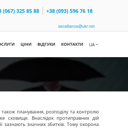
8 (067) 325 85 88
+38 (093) 596 76 18
secalliance@ukr.net
ОСЛУГИ
ЦІНИ
ВІДГУКИ
КОНТАКТИ
UA
а також планування, розподілу та контролю
ике сховище. Внаслідок протиправних дій
нії зазнають значних збитків. Тому охорона