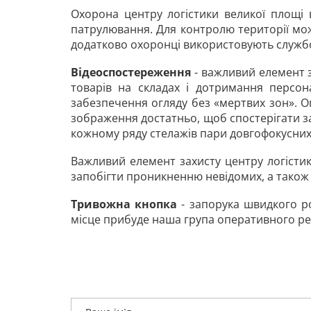
Охорона центру логістики великої площі 
патрулювання. Для контролю території мож
додатково охоронці використовують службов
Відеоспостереження
- важливий елемент 
товарів на складах і дотримання персона
забезпечення огляду без «мертвих зон». 
зображення достатньо, щоб спостерігати за
кожному ряду стелажів пари довгофокусних 
Важливий елемент захисту центру логістик
запобігти проникненню невідомих, а також 
Тривожна кнопка
- запорука швидкого роз
місце прибуде наша група оперативного ре