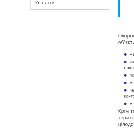
Контакти
Охорон
об'єкт
ма
ча
прав
по
мі
ча
конт
мі
Крім т
терито
цілодо