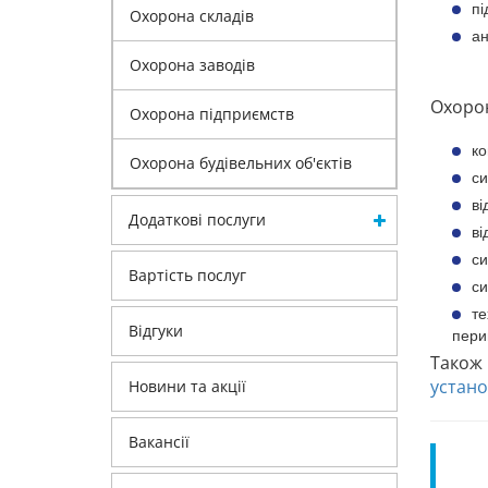
пі
Охорона складів
ан
Охорона заводів
Охорон
Охорона підприємств
ко
Охорона будівельних об'єктів
си
ві
Додаткові послуги
ві
си
Вартість послуг
си
те
Відгуки
пери
Також
устано
Новини та акції
Вакансії