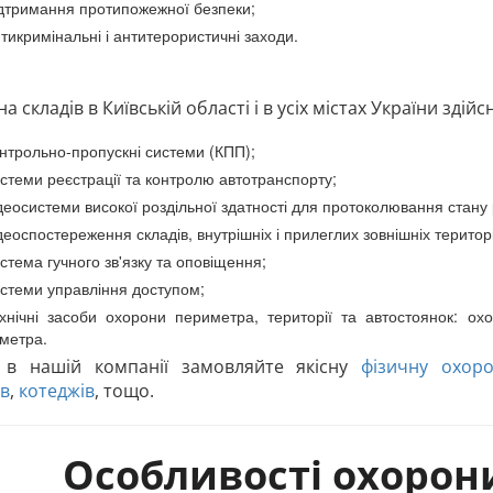
дтримання протипожежної безпеки;
тикримінальні і антитерористичні заходи.
а складів в Київській області і в усіх містах України зд
нтрольно-пропускні системи (КПП);
стеми реєстрації та контролю автотранспорту;
деосистеми високої роздільної здатності для протоколювання стану
деоспостереження складів, внутрішніх і прилеглих зовнішніх територ
стема гучного зв'язку та оповіщення;
стеми управління доступом;
хнічні засоби охорони периметра, території та автостоянок: охо
метра.
 в нашій компанії замовляйте якісну
фізичну охоро
в
,
котеджів
, тощо.
Особливості охорон