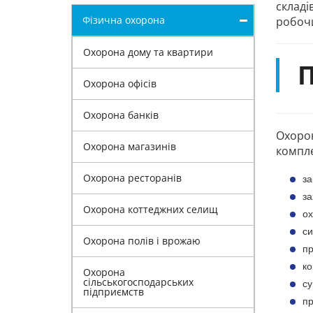
складі
Фізична охорона
робочи
Охорона дому та квартири
П
Охорона офісів
Охорона банків
Охоро
Охорона магазинів
компле
Охорона ресторанів
за
за
Охорона коттеджних селищ
ох
си
Охорона полів і врожаю
пр
ко
Охорона
сільськогосподарських
су
підприємств
пр