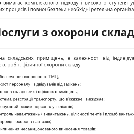
в вимагає комплексного підходу і високого ступеня у
х процесів і повної безпеки необхідні ретельна організа
ослуги з охорони скла
на складських приміщень, в залежності від індивіду
кс робіт. фізичної охорони складу:
безпечення схоронності ТМЦ;
хист персоналу і відвідувачів від зазіхань;
орона складських і офісних приміщень;
стема реєстрації транспорту, що в'їжджає і виїжджає;
опускний режим персоналу і клієнтів;
нтроль навантажень / вивантажень, цілісності тентів і пломб ванта
провід і охорона вантажів;
ипинення несанкціонованого винесення товарів;