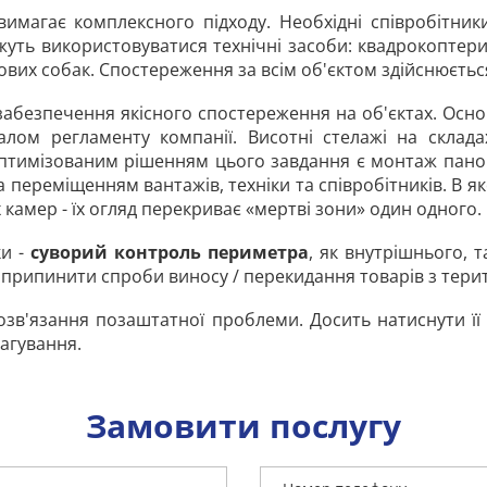
вимагає комплексного підходу. Необхідні співробітник
уть використовуватися технічні засоби: квадрокоптери,
их собак. Спостереження за всім об'єктом здійснюється
забезпечення якісного спостереження на об'єктах. Осн
лом регламенту компанії. Висотні стелажі на склада
Оптимізованим рішенням цього завдання є монтаж панор
 переміщенням вантажів, техніки та співробітників. В 
камер - їх огляд перекриває «мертві зони» один одного.
и -
суворий контроль периметра
, як внутрішнього, 
припинити спроби виносу / перекидання товарів з терито
в'язання позаштатної проблеми. Досить натиснути її в 
агування.
Замовити послугу