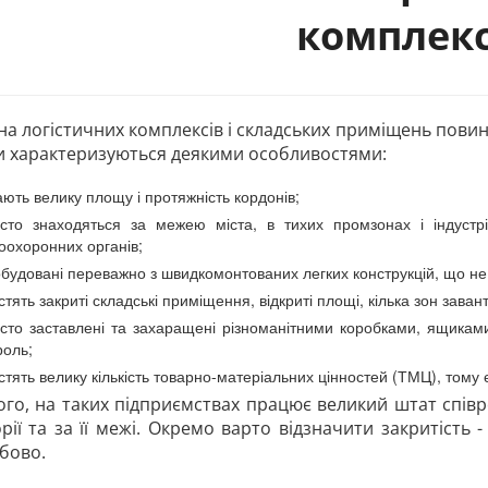
комплекс
а логістичних комплексів і складських приміщень повин
и характеризуються деякими особливостями:
ють велику площу і протяжність кордонів;
сто знаходяться за межею міста, в тихих промзонах і індустрі
оохоронних органів;
будовані переважно з швидкомонтованих легких конструкцій, що не
стять закриті складські приміщення, відкриті площі, кілька зон заван
сто заставлені та захаращені різноманітними коробками, ящика
роль;
стять велику кількість товарно-матеріальних цінностей (ТМЦ), тому 
ого, на таких підприємствах працює великий штат співр
рії та за її межі. Окремо варто відзначити закритість
бово.