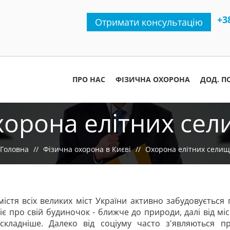
+3
Отримати консультацію
ПРО НАС
ФІЗИЧНА ОХОРОНА
ДОД. П
орона елітних се
Головна
Фізична охорона в Києві
Охорона елітних селищ
істя всіх великих міст України активно забудовуєтьс
іє про свій будиночок - ближче до природи, далі від мі
складніше. Далеко від соціуму часто з'являються пр