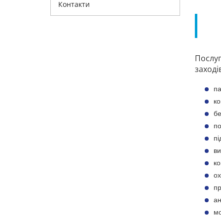
Контакти
Послуг
заходів
па
ко
бе
по
пі
ви
ко
ох
пр
ан
мо