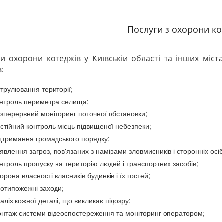
Послуги з охорони ко
и охорони котеджів у Київській області та інших міс
:
трулювання території;
нтроль периметра селища;
зперервний моніторинг поточної обстановки;
стійний контроль місць підвищеної небезпеки;
дтримання громадського порядку;
явлення загроз, пов'язаних з намірами зловмисників і сторонніх осіб
нтроль пропуску на територію людей і транспортних засобів;
орона власності власників будинків і їх гостей;
отипожежні заходи;
аліз кожної деталі, що викликає підозру;
нтаж системи відеоспостереження та моніторинг оператором;