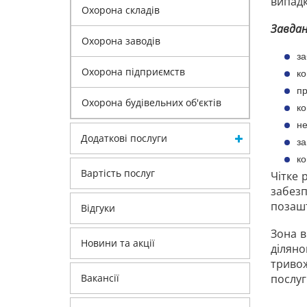
випадк
Охорона складів
Завдан
Охорона заводів
за
Охорона підприємств
ко
пр
Охорона будівельних об'єктів
ко
не
Додаткові послуги
за
ко
Вартість послуг
Чітке 
забезп
позашт
Відгуки
Зона в
Новини та акції
ділян
триво
Вакансії
послуги