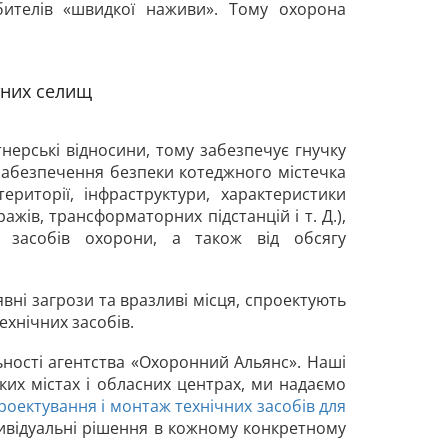
бителів «швидкої наживи». Тому охорона
тних селищ
нерські відносини, тому забезпечує гнучку
 забезпечення безпеки котеджного містечка
риторії, інфраструктури, характеристики
ражів, трансформаторних підстанцій і т. Д.),
х засобів охорони, а також від обсягу
явні загрози та вразливі місця, спроектують
ехнічних засобів.
ьності агентства «Охоронний Альянс». Наші
иких містах і обласних центрах, ми надаємо
роектування і монтаж технічних засобів для
дивідуальні рішення в кожному конкретному