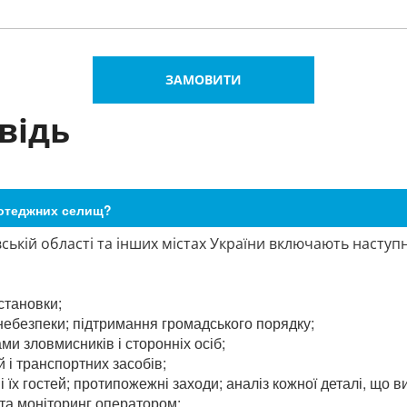
ЗАМОВИТИ
відь
котеджних селищ?
ькій області та інших містах України включають наступн
становки;
небезпеки; підтримання громадського порядку;
ми зловмисників і сторонніх осіб;
 і транспортних засобів;
і їх гостей; протипожежні заходи; аналіз кожної деталі, що в
та моніторинг оператором;