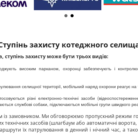
Ступінь захисту котеджного селищ
, ступінь захисту може бути трьох видів:
роджують високим парканом, охоронці забезпечують і контро
трулювання селищної території, мобільний наряд охорони реагує на 
стосовуються різні електронно-технічні засоби (відеоспостережен
учаються службові собаки, підключаються мобільні групи швидкого ре
ям із замовником. Ми обговорюємо пропускний режим г
х технічних засобів (шлагбаум або автоматичні ворота, 
маршрути їх патрулювання в денний і нічний час, а та