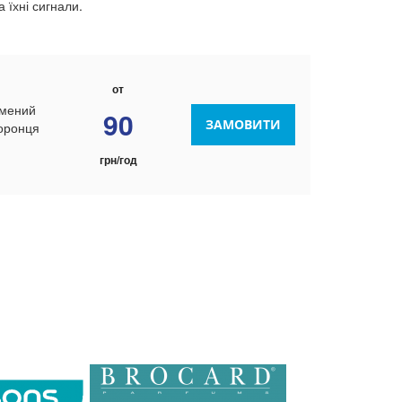
 їхні сигнали.
от
рмений
90
ЗАМОВИТИ
хоронця
грн/год