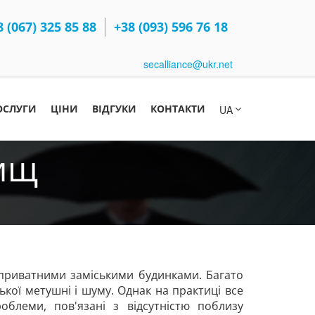
8 (067) 325 85 88
+38 (093) 596 76 18
secalliance@ukr.net
ОСЛУГИ
ЦІНИ
ВІДГУКИ
КОНТАКТИ
UA
лищ
я приватними заміськими будинками. Багато
ської метушні і шуму. Однак на практиці все
облеми, пов'язані з відсутністю поблизу