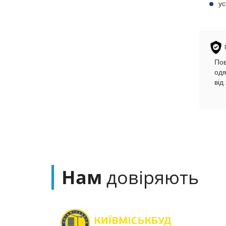
ус
Пов
одя
від
Нам
довіряють