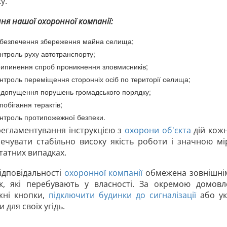
у.
ня нашої охоронної компанії:
безпечення збереження майна селища;
нтроль руху автотранспорту;
ипинення спроб проникнення зловмисників;
нтроль переміщення сторонніх осіб по території селища;
допущення порушень громадського порядку;
побігання терактів;
нтроль протипожежної безпеки.
регламентування інструкцією з
охорони об'єкта
дій кожн
ечувати стабільно високу якість роботи і значною м
атних випадках.
ідповідальності
охоронної компанії
обмежена зовнішні
ок, які перебувають у власності. За окремою домов
жні кнопки,
підключити будинки до сигналізації
або ук
 для своїх угідь.