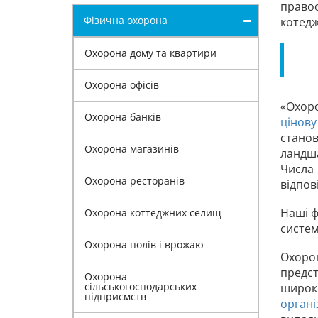
право
Фізична охорона
котедж
Охорона дому та квартири
Охорона офісів
«Охоро
Охорона банків
цінову
стано
Охорона магазинів
ландша
Числа
Охорона ресторанів
відпов
Наші ф
Охорона коттеджних селищ
систем
Охорона полів і врожаю
Охорон
предст
Охорона
сільськогосподарських
широки
підприємств
органі