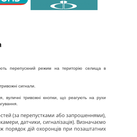
а
люють перепускний режим на територію селища в
тривожні сигнали.
ня, вуличні тривожні кнопки, що реагують на рухи
агування.
остей (за перепустками або запрошеннями),
камери, датчики, сигналізація). Визначаємо
кож порядок дій охоронців при позаштатних