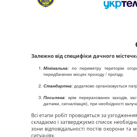
Залежно від специфіки дачного містечка
Мінімальна
: по периметру територію ого
передбачених місцях проходу / проїзду.
Стандартна
: додатково організовується па
Посилена
: крім перерахованих заходів, за
датчики, сигналізація), при необхідності зал
Всі етапи робіт проводяться за узгодженн
складаємо і затверджуємо список необхідни
зони відповідальності постів охорони та 
ситуаціях.