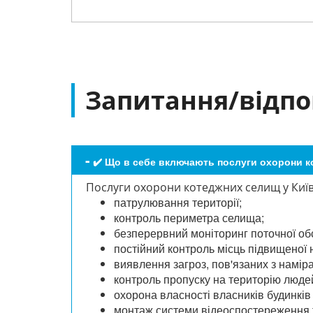
Запитання/відпо
✔️ Що в себе включають послуги охорони 
Послуги охорони котеджних селищ у Київс
патрулювання території;
контроль периметра селища;
безперервний моніторинг поточної об
постійний контроль місць підвищеної 
виявлення загроз, пов'язаних з наміра
контроль пропуску на територію людей
охорона власності власників будинків 
монтаж системи відеоспостереження 