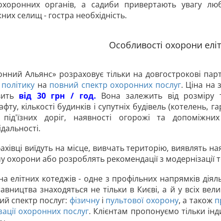
охоронних органів, а садиби привертають увагу лю
них селищ - гостра необхідність.
Особливості охорони елі
нний Альянс» розраховує тільки на довгострокові парт
 політику
на
повний спектр охоронних послуг
. Ціна на
вить
від 30 грн / год.
Вона залежить від розміру те
фту, кількості будинків і супутніх будівель (котелень, га
 під'їзних доріг, наявності огорожі та допоміжни
ідальності.
ахівці виїдуть на місце, вивчать територію, виявлять на
у охорони або розроблять рекомендації з модернізації т
а елітних котеджів - одне з профільних напрямків діял
авництва знаходяться не тільки в Києві, а й у всіх вел
й спектр послуг:
фізичну
і
пультової охорону
, а також
п
зації охоронних послуг
. Клієнтам пропонуємо тільки ін