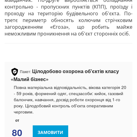
майданчик. По-друге виробляється обладнання
контрольно - пропускних пунктів (КПП), проїзду і
проходу на територію будівельного об'єкта. По-
третє периметр обносять колючим стрічковим
загородженням «Єгоза», що робить майже
неможливим проникнення на об'єкт сторонніх осіб.
Цілодобово охорона об'єктів класу
Пакет:
«Малий бізнес»
Повна матеріальна відповідальність, вікова категорія 20
- 59 років, формений одяг, спецзасоби: кийок, газовий
балончик, навчання, досвід роботи охоронця від 1-го
року. Цілодобовий контроль об'єкта оперативним
черговим.
от
80
ЗАМОВИТИ