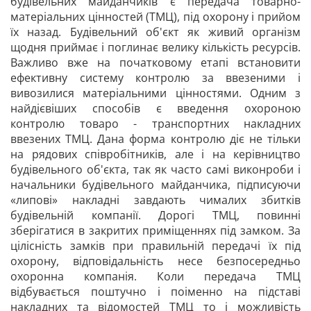
будівельних майданчиків є передача товарно-
матеріальних цінностей (ТМЦ), під охорону і прийом
їх назад. Будівельний об'єкт як живий організм
щодня приймає і поглинає велику кількість ресурсів.
Важливо вже на початковому етапі встановити
ефективну систему контролю за ввезеними і
вивозилися матеріальними цінностями. Одним з
найдієвіших способів є введення охороною
контролю товаро - транспортних накладних
ввезених ТМЦ. Дана форма контролю діє не тільки
на рядових співробітників, але і на керівництво
будівельного об'єкта, так як часто самі виконроби і
начальники будівельного майданчика, підписуючи
«липові» накладні завдають чималих збитків
будівельній компанії. Дорогі ТМЦ, повинні
зберігатися в закритих приміщеннях під замком. За
цілісність замків при правильній передачі їх під
охорону, відповідальність несе безпосередньо
охоронна компанія. Коли передача ТМЦ
відбувається поштучно і поіменно на підставі
накладних та відомостей ТМЦ то і можливість