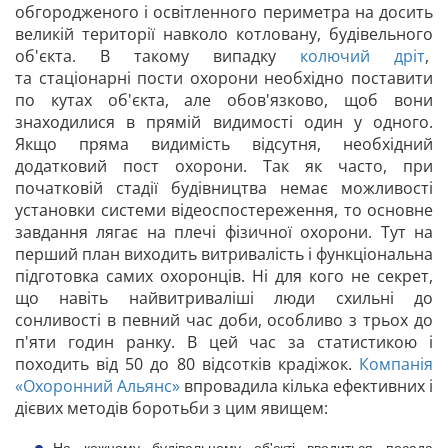
обгородженого і освітленного периметра на досить
великій території навколо котловану, будівельного
об'єкта. В такому випадку
колючий дріт
,
та стаціонарні пости охорони необхідно поставити
по кутах об'єкта, але обов'язково, щоб вони
знаходилися в прямій видимості один у одного.
Якщо пряма видимість відсутня, необхідний
додатковий пост охорони. Так як часто, при
початковій стадії будівництва немає можливості
установки системи відеоспостереження, то основне
завдання лягає на плечі фізичної охорони. Тут на
перший план виходить витривалість і функціональна
підготовка самих охоронців. Ні для кого не секрет,
що навіть найвитриваліші люди схильні до
сонливості в певний час доби, особливо з трьох до
п'яти годин ранку. В цей час за статистикою і
походить від 50 до 80 відсотків крадіжок.
Компанія
«Охоронний Альянс»
впровадила кілька ефективних і
дієвих методів боротьби з цим явищем:
На кожному будівельному об'єкті вводиться посада