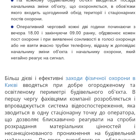
начальника зміни об'єкту, що охороняється, в обов'язки
якого входить щогодинний обхід території і стаціонарних
постів охорони.
Оперативний черговий кожні дві години починаючи з
вечора 18.00 і закінчуючи 09.00 ранку, обдзвонює кожен
пост охорони і при виявленні сонливості в голосі охоронця
або не взяти вчасно трубки телефону, відразу ж доповідає
начальнику зміни об'єкта і начальнику охорони, який
негайно реагує на сигнал.
Більш дієві і ефективні
заходи фізичної охорони в
Києві
вводяться при добре огородженому та
освітленому периметрі будівельного об'єкта. В
першу чергу фахівцями компанії розробляється і
впроваджується система відеоспостереження, яка
зводиться в одну стаціонарну точку до оператора,
що дозволяє блискавично реагувати на спроби
розкрадання матеріальних цінностей і
несанкціонованого проникнення на будівельний