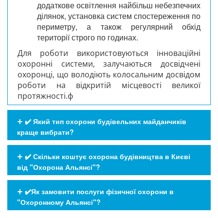
додаткове освітлення найбільш небезпечних
ділянок, установка систем спостереження по
периметру, а також регулярний обхід
території строго по годинах.
Для роботи використовуються інноваційні
охоронні системи, залучаються досвідчені
охоронці, що володіють колосальним досвідом
роботи на відкритій місцевості великої
протяжності.ф
✔️ Який тип охорони будівельних майданчиків
краще вибрати?
✔️ Скільки коштує охорона будівництва в Києві
від "Охорона Альянсі"?
✔️Як замовити послуги фізичної охорони в
"Охоронному Альянсі"?