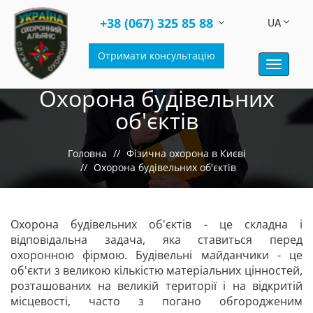
+38 (067) 325 85 88
UA
Отримати консультацію
Toggle
navigati
Охорона будівельних
об'єктів
Головна
Фізична охорона в Києві
Охорона будівельних об'єктів
Охорона будівельних об'єктів - це складна і
відповідальна задача, яка ставиться перед
охоронною фірмою. Будівельні майданчики - це
об'єкти з великою кількістю матеріальних цінностей,
розташованих на великій території і на відкритій
місцевості, часто з погано обгородженим